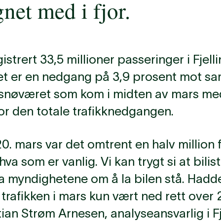
et med i fjor.
istrert 33,5 millioner passeringer i Fjell
et er en nedgang på 3,9 prosent mot s
ge snøværet som kom i midten av mars me
or den totale trafikknedgangen.
0. mars var det omtrent en halv million 
va som er vanlig. Vi kan trygt si at bilis
a myndighetene om å la bilen stå. Hadd
 trafikken i mars kun vært ned rett over 2
Stian Strøm Arnesen, analyseansvarlig i Fj