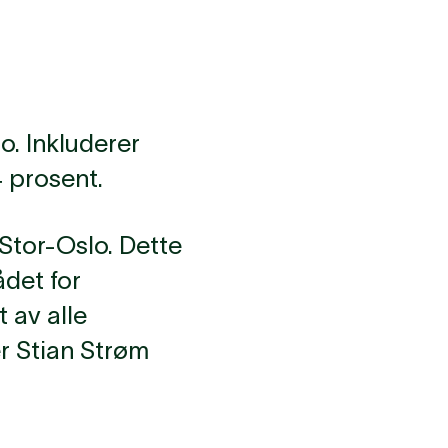
o. Inkluderer
4 prosent.
 Stor-Oslo. Dette
ådet for
 av alle
er Stian Strøm