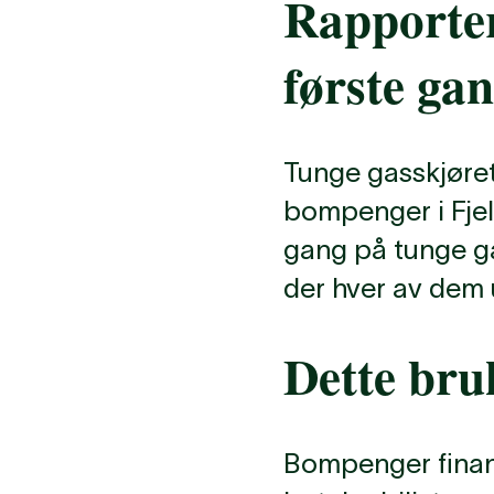
Rapporter
første ga
Tunge gasskjøretø
bompenger i Fjell
gang på tunge gas
der hver av dem u
Dette bru
Bompenger finans