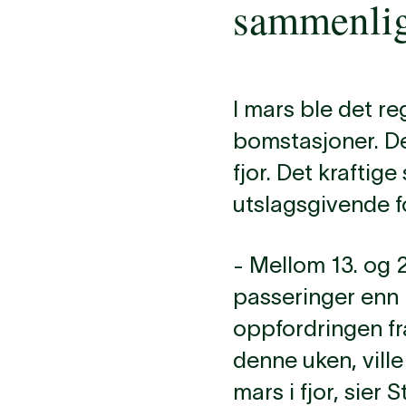
sammenlign
I mars ble det reg
bomstasjoner. D
fjor. Det krafti
utslagsgivende f
- Mellom 13. og 2
passeringer enn h
oppfordringen fr
denne uken, ville
mars i fjor, sier 