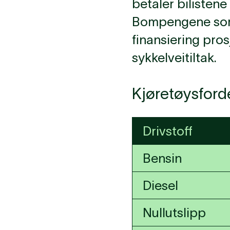
betaler bilistene
Bompengene som b
finansiering pros
sykkelveitiltak.
Kjøretøysforde
Drivstoff
Bensin
Diesel
Nullutslipp