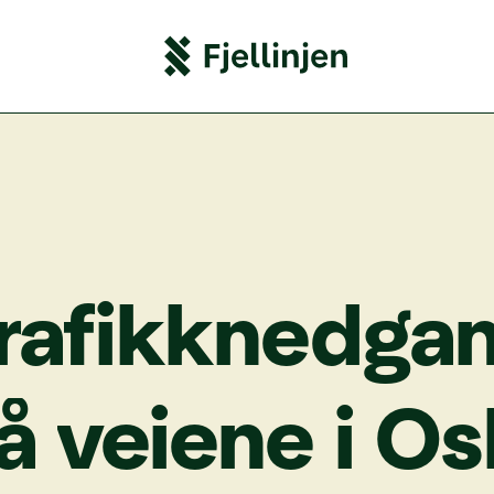
ra­fikk­ned­ga
å
vei­ene
i
Os