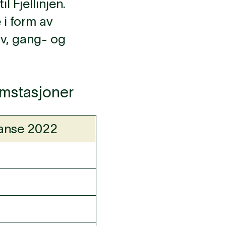
l Fjellinjen.
 i form av
iv, gang- og
bomstasjoner
ranse 2022