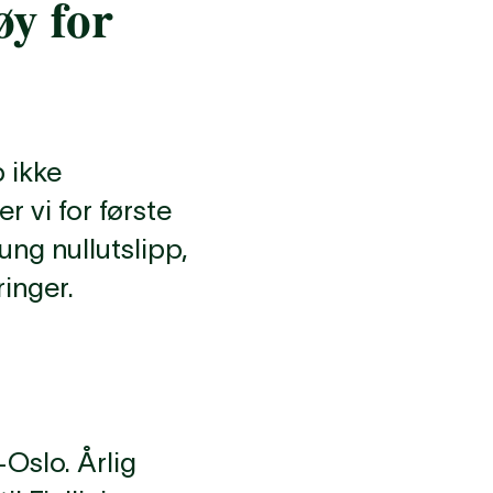
øy for
p ikke
 vi for første
ung nullutslipp,
ringer.
-Oslo. Årlig