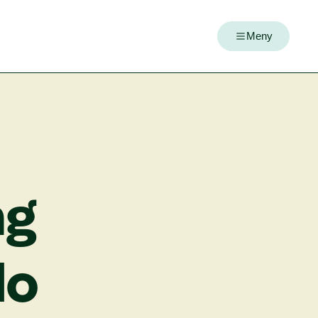
Meny
ng
lo