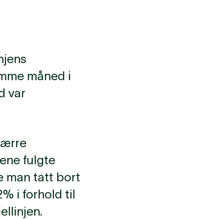
injens
amme måned i
d var
færre
tene fulgte
e man tatt bort
% i forhold til
ellinjen.