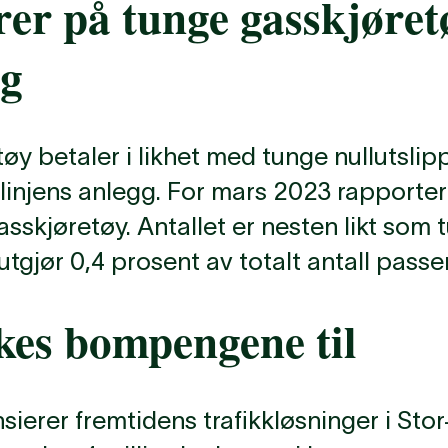
er på tunge gasskjøret
ng
y betaler i likhet med tunge nullutslip
injens anlegg. For mars 2023 rapporterer
skjøretøy. Antallet er nesten likt som t
tgjør 0,4 prosent av totalt antall passe
kes bompengene til
ierer fremtidens trafikkløsninger i Stor