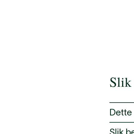
Slik
Dette 
Falske fo
Slik b