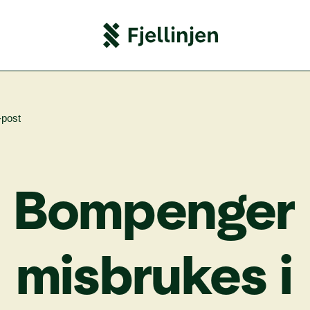
-post
Bom­pen­ger
mis­bru­kes
i