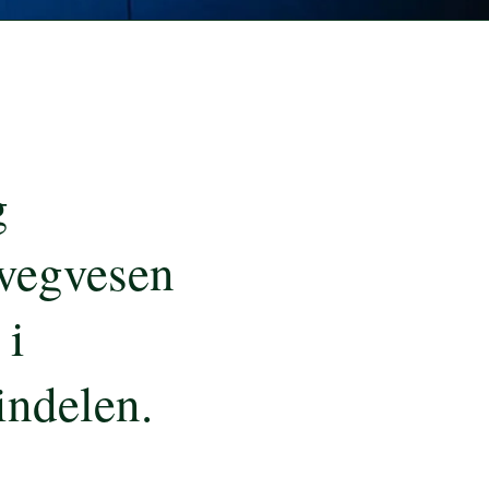
g
 vegvesen
 i
indelen.