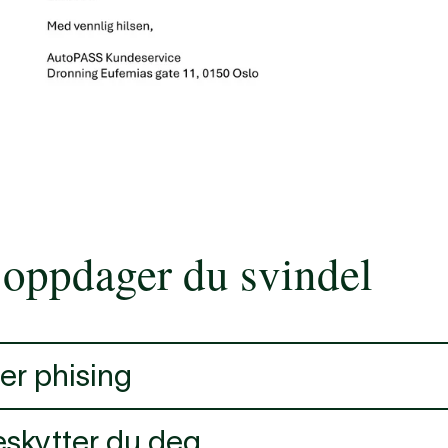
 oppdager du svindel
er phising
rsøk på å lure deg
eskytter du deg