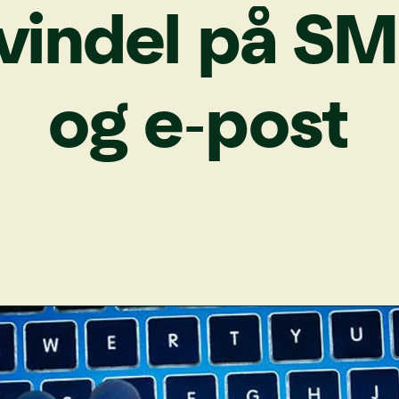
vin­del
på
SM
og
e‑post