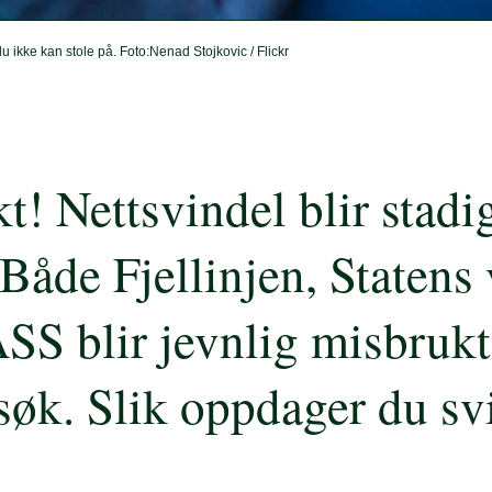
u ikke kan stole på. Foto:Nenad Stojkovic / Flickr
t! Nettsvindel blir stadi
 Både Fjellinjen, Statens
S blir jevnlig misbrukt
søk. Slik oppdager du sv