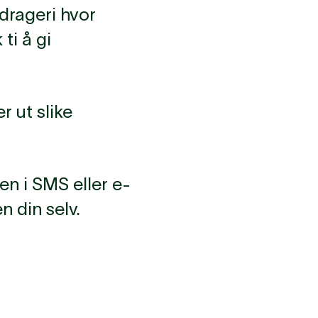
edrageri hvor
ti å gi
r ut slike
en i SMS eller e-
n din selv.