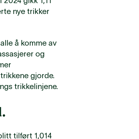
 2024 gikk 1,11
erte nye trikker
r alle å komme av
passasjerer og
 mer
trikkene gjorde.
gs trikkelinjene.
.
itt tilført 1,014