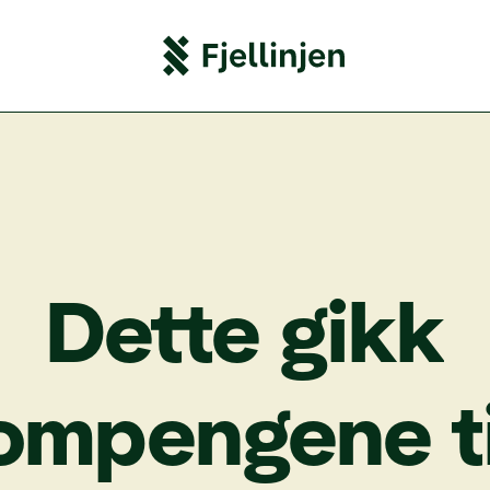
Det­te
gikk
om­pen­ge­ne
t