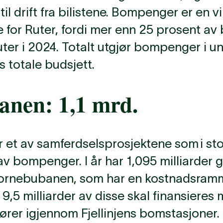
til drift fra bilistene. Bompenger er en vi
de for Ruter, fordi mer enn 25 prosent 
 Ruter i 2024. Totalt utgjør bompenger i 
 totale budsjett.
anen: 1,1 mrd.
et av samferdselsprosjektene som i sto
av bompenger. I år har 1,095 milliarder gå
 Fornebubanen, som har en kostnadsram
. 9,5 milliarder av disse skal finansier
jører igjennom Fjellinjens bomstasjoner.