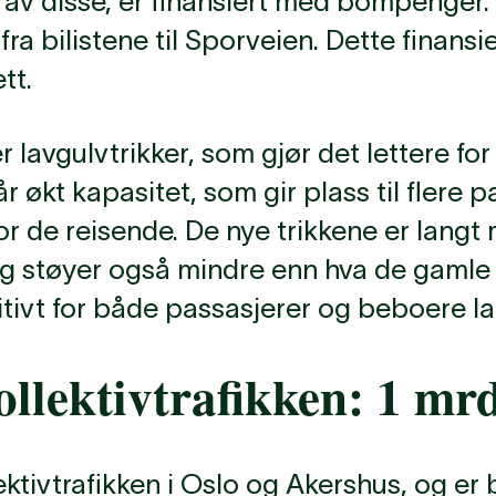
av disse, er finansiert med bompenger. I
fra bilistene til Sporveien. Dette finansi
tt.
r lavgulvtrikker, som gjør det lettere fo
år økt kapasitet, som gir plass til flere 
or de reisende. De nye trikkene er langt
og støyer også mindre enn hva de gamle 
tivt for både passasjerer og beboere lan
ollektivtrafikken: 1 mrd
ektivtrafikken i Oslo og Akershus, og er bl