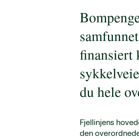
Bompengene
samfunnet.
finansiert
sykkelveie
du hele ov
Fjellinjens hove
den overordnede p