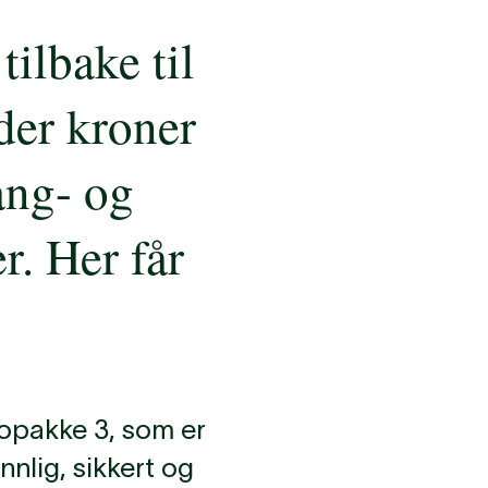
tilbake til
rder kroner
ang- og
r. Her får
lopakke 3, som er
nnlig, sikkert og