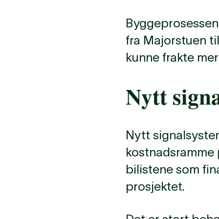
Byggeprosessen er
fra Majorstuen ti
kunne frakte mer
Nytt sign
Nytt signalsyste
kostnadsramme på 
bilistene som fin
prosjektet.