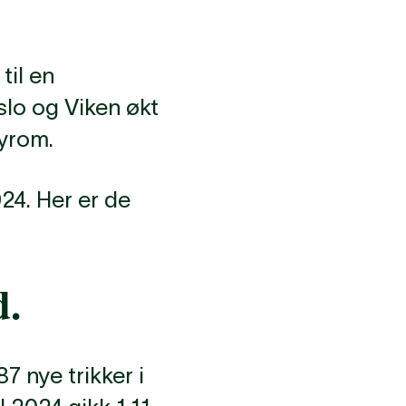
til en
slo og Viken økt
yrom.
024. Her er de
d.
7 nye trikker i