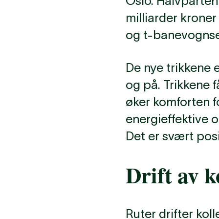
Oslo. Halvparten 
milliarder kroner 
og t-banevognse
De nye trikkene e
og på. Trikkene f
øker komforten f
energieffektive 
Det er svært posi
Drift av k
Ruter drifter koll