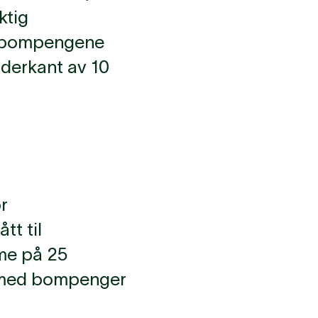
ktig
av bompengene
underkant av 10
r
tt til
me på 25
es med bompenger