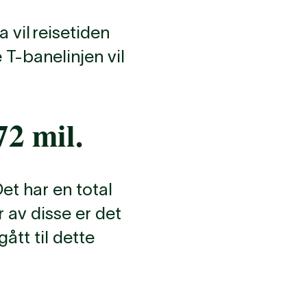
 vil reisetiden
 T-banelinjen vil
72 mil.
et har en total
 av disse er det
ått til dette