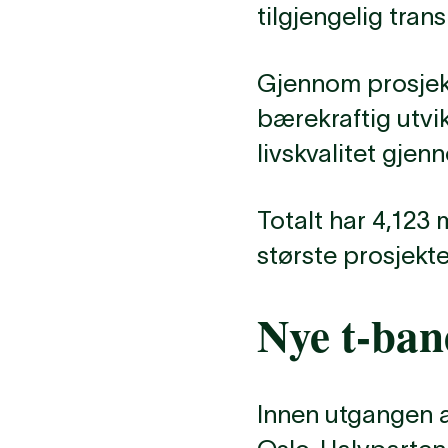
tilgjengelig tran
Gjennom prosjek
bærekraftig utvi
livskvalitet gj
Totalt har 4,123 
største prosjekt
Nye t-ban
Innen utgangen a