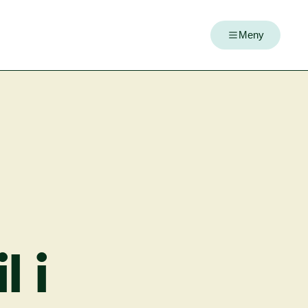
Meny
il
i