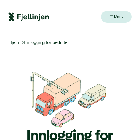
Meny
Hjem
Innlogging for bedrifter
Inn­log­ging
for