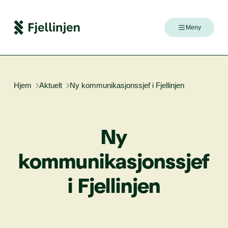
Meny
Hjem
Aktuelt
Ny kommunikasjonssjef i Fjellinjen
Ny
kom­mu­ni­ka­sjons­sjef
i
Fjellin­jen