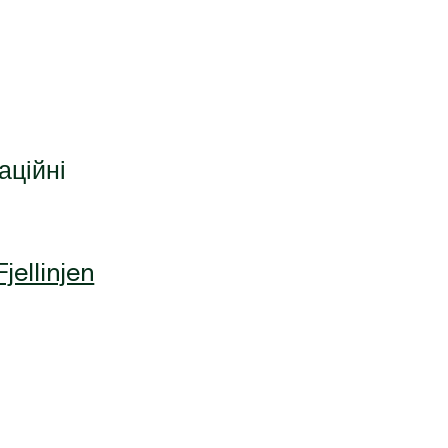
аційні
Fjellinjen