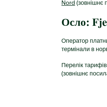
Nord
(зовнішнє 
Осло: Fje
Оператор платних
термінали в норв
Перелік тарифів
(зовнішнє посил