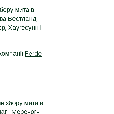
бору мита в
тва Вестланд,
ер, Хаугесунн і
 компанії
Ferde
t
и збору мита в
аг і Мере-ог-