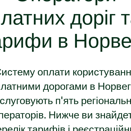
платних
доріг
т
арифи
в
Норвег
истему оплати користуван
латними дорогами в Норвег
слуговують п'ять регіональ
ператорів. Нижче ви знайде
ерелік тарифів і реєстраційн