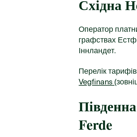
Східна Н
Оператор платни
графствах Естфо
Іннландет.
Перелік тарифів 
Vegfinans
(зовн
Південна
Ferde