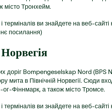
ж місто Тронхейм.
і терміналів ви знайдете на веб-сайті 
шнє посилання)
 Норвегія
их доріг Bompengeselskap Nord (BPS N
ру мита в Північній Норвегії. Сюди вх
-ог-Фіннмарк, а також місто Тромсе.
і терміналів ви знайдете на веб-сайті