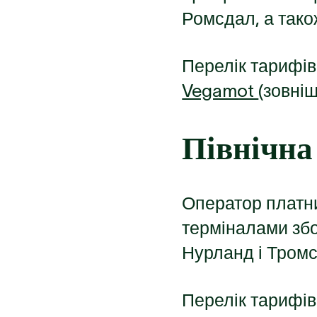
Ромсдал, а тако
Перелік тарифів 
Vegamot
(зовні
Північна
Оператор платн
терміналами збо
Нурланд і Тромс
Перелік тарифів 