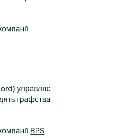
компанії
ord) управляє
одять графства
 компанії
BPS