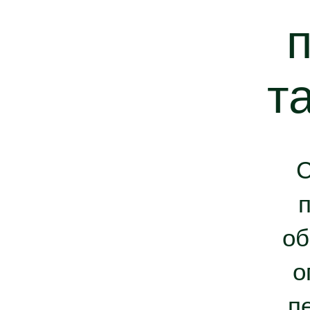
т
С
п
об
о
п