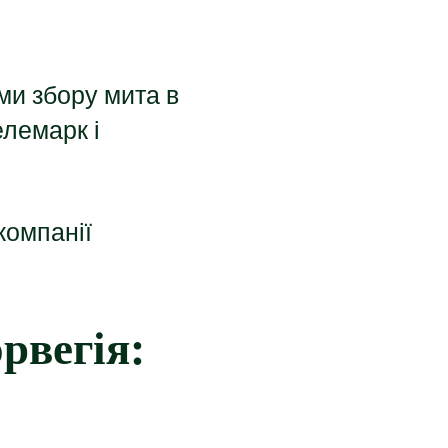
ми збору мита в
елемарк і
компанії
рвегія: