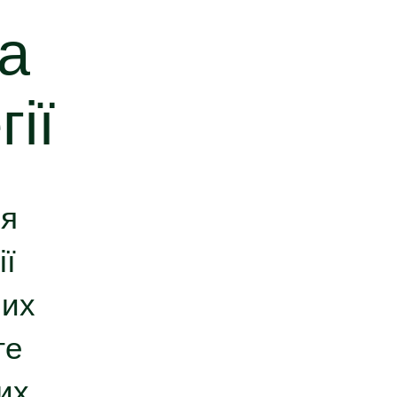
а
ії
ня
ії
них
те
их