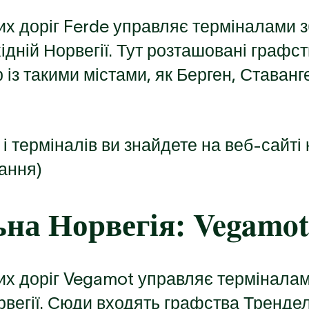
х доріг Ferde управляє терміналами з
хідній Норвегії. Тут розташовані графс
 із такими містами, як Берген, Ставанг
і терміналів ви знайдете на веб-сайті
ання)
на Норвегія:
Vegamo
х доріг Vegamot управляє терміналам
вегії. Сюди входять графства Трендел