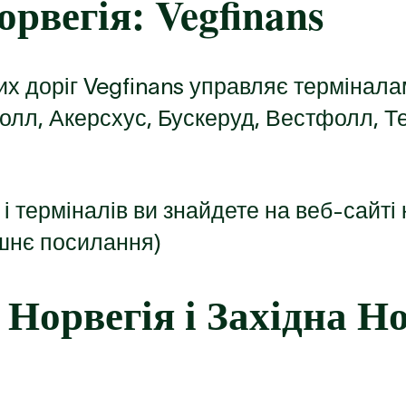
орвегія:
Vegfinans
х доріг Vegfinans управляє термінала
лл, Акерсхус, Бускеруд, Вестфолл, Т
і терміналів ви знайдете на веб-сайті 
ішнє посилання)
 Норвегія і Західна Но