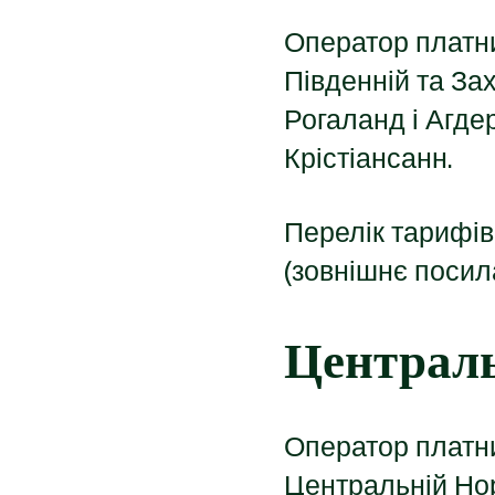
Оператор платни
Південній та За
Рогаланд і Агдер
Крістіансанн.
Перелік тарифів 
(зовнішнє посил
Централь
Оператор платни
Центральній Нор