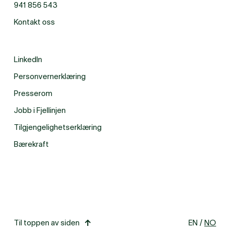
941 856 543
Kontakt oss
LinkedIn
Personvernerklæring
Presserom
Jobb i Fjellinjen
Tilgjengelighetserklæring
Bærekraft
Til toppen av siden
EN
/
NO